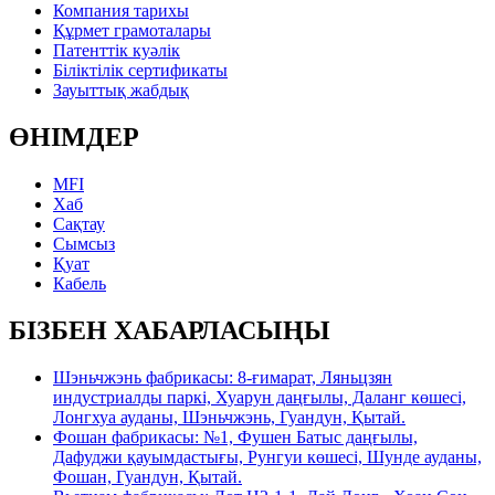
Компания тарихы
Құрмет грамоталары
Патенттік куәлік
Біліктілік сертификаты
Зауыттық жабдық
ӨНІМДЕР
MFI
Хаб
Сақтау
Сымсыз
Қуат
Кабель
БІЗБЕН ХАБАРЛАСЫҢЫ
Шэньчжэнь фабрикасы: 8-ғимарат, Ляньцзян
индустриалды паркі, Хуарун даңғылы, Даланг көшесі,
Лонгхуа ауданы, Шэньчжэнь, Гуандун, Қытай.
Фошан фабрикасы: №1, Фушен Батыс даңғылы,
Дафуджи қауымдастығы, Рунгуи көшесі, Шунде ауданы,
Фошан, Гуандун, Қытай.