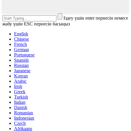
Іздеу үшін enter пернесін немесе
жабу үшін ESC пернесін басыңыз
English
Chinese
French
German
Portuguese
Spanish
Russian
Japanese
Korean
Arabic
Irish
Greek
Turkish
Italian
Danish
Romanian
Indonesian
Czech
Afrikaans