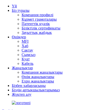
Үй
Біз туралы
Компания профилі
Құрмет грамоталары
Патенттік куәлік
Біліктілік сертификаты
Зауыттық жабдық
Өнімдер
MFI
Хаб
Сақтау
Сымсыз
Қуат
Кабель
Жаңалықтар
Компания жаңалықтары
Өнім жаңалықтары
Expo жаңалықтары
Бізбен хабарласыңы
Біздің артықшылықтарымыз
Жүктеп алу