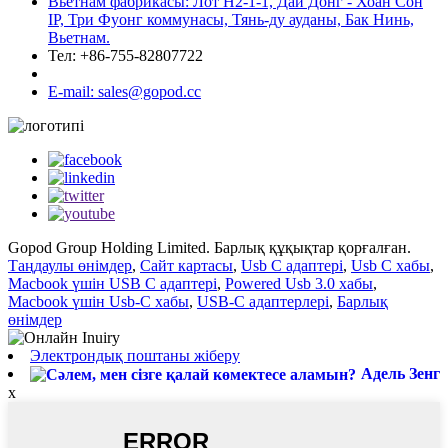
Вьетнам фабрикасы: Лот Н2-1-1, Дай Донг - Хоан Сон
IP, Три Фуонг коммунасы, Тянь-ду ауданы, Бак Нинь,
Вьетнам.
Тел: +86-755-82807722
E-mail: sales@gopod.cc
Gopod Group Holding Limited. Барлық құқықтар қорғалған.
Таңдаулы өнімдер
,
Сайт картасы
,
Usb C адаптері
,
Usb C хабы
,
Macbook үшін USB C адаптері
,
Powered Usb 3.0 хабы
,
Macbook үшін Usb-C хабы
,
USB-C адаптерлері
,
Барлық
өнімдер
Электрондық поштаны жіберу
Адель Зенг
x