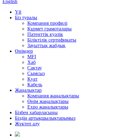
English
Үй
Біз туралы
Компания профилі
Құрмет грамоталары
Патенттік куәлік
Біліктілік сертификаты
Зауыттық жабдық
Өнімдер
MFI
Хаб
Сақтау
Сымсыз
Қуат
Кабель
Жаңалықтар
Компания жаңалықтары
Өнім жаңалықтары
Expo жаңалықтары
Бізбен хабарласыңы
Біздің артықшылықтарымыз
Жүктеп алу