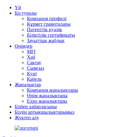
Үй
Біз туралы
Компания профилі
Құрмет грамоталары
Патенттік куәлік
Біліктілік сертификаты
Зауыттық жабдық
Өнімдер
MFI
Хаб
Сақтау
Сымсыз
Қуат
Кабель
Жаңалықтар
Компания жаңалықтары
Өнім жаңалықтары
Expo жаңалықтары
Бізбен хабарласыңы
Біздің артықшылықтарымыз
Жүктеп алу