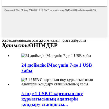
Хабарламаңызды осы жерге жазып, бізге жіберіңіз
Қатысты
ӨНІМДЕР
24 дюймдік iMac үшін 7-де 1 USB
хабы
5-інде 1 USB C картасын оқу
құрылғысының адаптерін
қондыру станциясы...