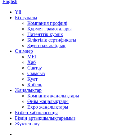
English
Үй
Біз туралы
Компания профилі
Құрмет грамоталары
Патенттік куәлік
Біліктілік сертификаты
Зауыттық жабдық
Өнімдер
MFI
Хаб
Сақтау
Сымсыз
Қуат
Кабель
Жаңалықтар
Компания жаңалықтары
Өнім жаңалықтары
Expo жаңалықтары
Бізбен хабарласыңы
Біздің артықшылықтарымыз
Жүктеп алу