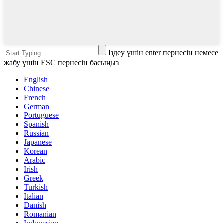
Іздеу үшін enter пернесін немесе
жабу үшін ESC пернесін басыңыз
English
Chinese
French
German
Portuguese
Spanish
Russian
Japanese
Korean
Arabic
Irish
Greek
Turkish
Italian
Danish
Romanian
Indonesian