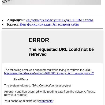
Алдыңғы:
24 дюймдік iMac үшін 6-да 1 USB-C хабы
Келесі:
Көп функционалды AI аударма хабы