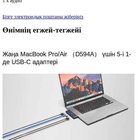
1 x аудио
Бізге электрондық поштаны жіберіңіз
Өнімнің егжей-тегжейі
Жаңа MacBook Pro/Air （D594A） үшін 5-і 1-
де USB-C адаптері