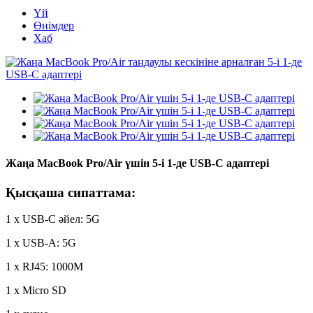
Үй
Өнімдер
Хаб
Жаңа MacBook Pro/Air үшін 5-і 1-де USB-C адаптері
Қысқаша сипаттама:
1 x USB-C әйел: 5G
1 x USB-A: 5G
1 x RJ45: 1000M
1 x Micro SD