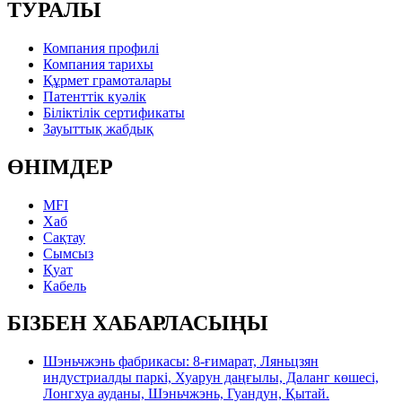
ТУРАЛЫ
Компания профилі
Компания тарихы
Құрмет грамоталары
Патенттік куәлік
Біліктілік сертификаты
Зауыттық жабдық
ӨНІМДЕР
MFI
Хаб
Сақтау
Сымсыз
Қуат
Кабель
БІЗБЕН ХАБАРЛАСЫҢЫ
Шэньчжэнь фабрикасы: 8-ғимарат, Ляньцзян
индустриалды паркі, Хуарун даңғылы, Даланг көшесі,
Лонгхуа ауданы, Шэньчжэнь, Гуандун, Қытай.