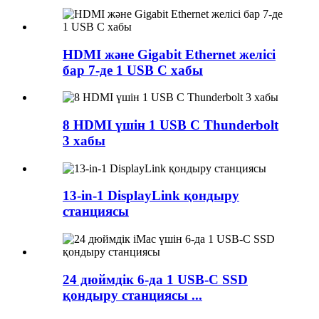
HDMI және Gigabit Ethernet желісі
бар 7-де 1 USB C хабы
8 HDMI үшін 1 USB C Thunderbolt
3 хабы
13-in-1 DisplayLink қондыру
станциясы
24 дюймдік 6-да 1 USB-C SSD
қондыру станциясы ...