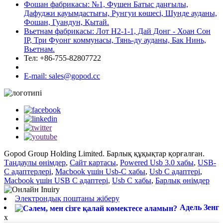
Фошан фабрикасы: №1, Фушен Батыс даңғылы,
Дафуджи қауымдастығы, Рунгуи көшесі, Шунде ауданы,
Фошан, Гуандун, Қытай.
Вьетнам фабрикасы: Лот Н2-1-1, Дай Донг - Хоан Сон
IP, Три Фуонг коммунасы, Тянь-ду ауданы, Бак Нинь,
Вьетнам.
Тел: +86-755-82807722
E-mail: sales@gopod.cc
Gopod Group Holding Limited. Барлық құқықтар қорғалған.
Таңдаулы өнімдер
,
Сайт картасы
,
Powered Usb 3.0 хабы
,
USB-
C адаптерлері
,
Macbook үшін Usb-C хабы
,
Usb C адаптері
,
Macbook үшін USB C адаптері
,
Usb C хабы
,
Барлық өнімдер
Электрондық поштаны жіберу
Адель Зенг
x