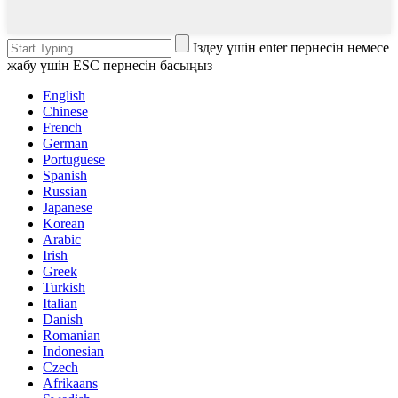
Іздеу үшін enter пернесін немесе
жабу үшін ESC пернесін басыңыз
English
Chinese
French
German
Portuguese
Spanish
Russian
Japanese
Korean
Arabic
Irish
Greek
Turkish
Italian
Danish
Romanian
Indonesian
Czech
Afrikaans