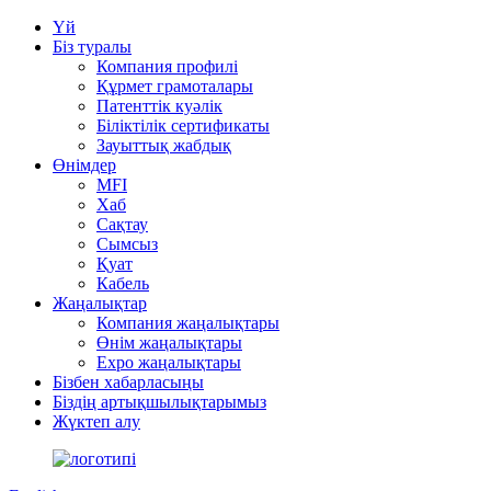
Үй
Біз туралы
Компания профилі
Құрмет грамоталары
Патенттік куәлік
Біліктілік сертификаты
Зауыттық жабдық
Өнімдер
MFI
Хаб
Сақтау
Сымсыз
Қуат
Кабель
Жаңалықтар
Компания жаңалықтары
Өнім жаңалықтары
Expo жаңалықтары
Бізбен хабарласыңы
Біздің артықшылықтарымыз
Жүктеп алу