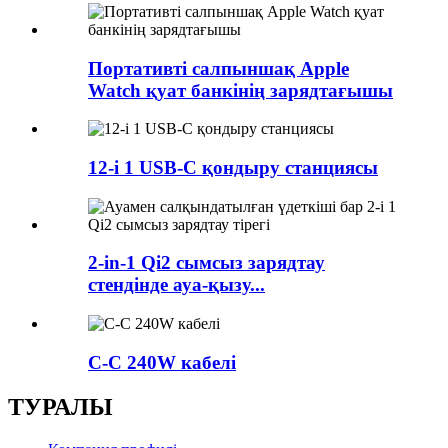
Портативті салпыншақ Apple
Watch қуат банкінің зарядтағышы
12-і 1 USB-C қондыру станциясы
2-in-1 Qi2 сымсыз зарядтау
стендінде ауа-қызу...
C-C 240W кабелі
ТУРАЛЫ