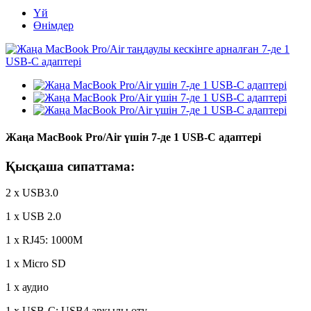
Үй
Өнімдер
Жаңа MacBook Pro/Air үшін 7-де 1 USB-C адаптері
Қысқаша сипаттама:
2 x USB3.0
1 x USB 2.0
1 x RJ45: 1000M
1 x Micro SD
1 x аудио
1 x USB-C: USB4 арқылы өту