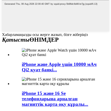
Хабарламаңызды осы жерге жазып, бізге жіберіңіз
Қатысты
ӨНІМДЕР
iPhone және Apple үшін 10000 мАч
Qi2 қуат банкі...
iPhone 15 және 16 Se
телефондарына арналған
магниттік карта оқу құралы...