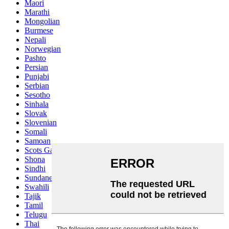
Maori
Marathi
Mongolian
Burmese
Nepali
Norwegian
Pashto
Persian
Punjabi
Serbian
Sesotho
Sinhala
Slovak
Slovenian
Somali
Samoan
Scots Gaelic
Shona
Sindhi
Sundanese
Swahili
Tajik
Tamil
Telugu
Thai