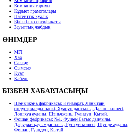
Компания профилі
Компания тарихы
Құрмет грамоталары
Патенттік куәлік
Біліктілік сертификаты
Зауыттық жабдық
ӨНІМДЕР
MFI
Хаб
Сақтау
Сымсыз
Қуат
Кабель
БІЗБЕН ХАБАРЛАСЫҢЫ
Шэньчжэнь фабрикасы: 8-ғимарат, Ляньцзян
индустриалды паркі, Хуарун даңғылы, Даланг көшесі,
Лонгхуа ауданы, Шэньчжэнь, Гуандун, Қытай.
Фошан фабрикасы: №1, Фушен Батыс даңғылы,
Дафуджи қауымдастығы, Рунгуи көшесі, Шунде ауданы,
Фошан, Гуандун, Қытай.