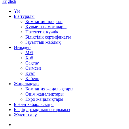
English
Үй
Біз туралы
Компания профилі
Құрмет грамоталары
Патенттік куәлік
Біліктілік сертификаты
Зауыттық жабдық
Өнімдер
MFI
Хаб
Сақтау
Сымсыз
Қуат
Кабель
Жаңалықтар
Компания жаңалықтары
Өнім жаңалықтары
Expo жаңалықтары
Бізбен хабарласыңы
Біздің артықшылықтарымыз
Жүктеп алу