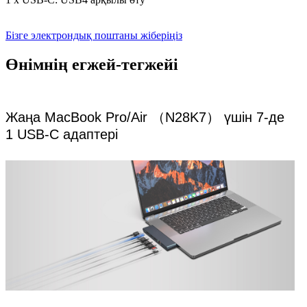
Бізге электрондық поштаны жіберіңіз
Өнімнің егжей-тегжейі
Жаңа MacBook Pro/Air （N28K7） үшін 7-де
1 USB-C адаптері