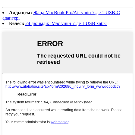
Алдыңғы:
Жаңа MacBook Pro/Air үшін 7-де 1 USB-C
адаптері
Келесі:
24 дюймдік iMac үшін 7-де 1 USB хабы