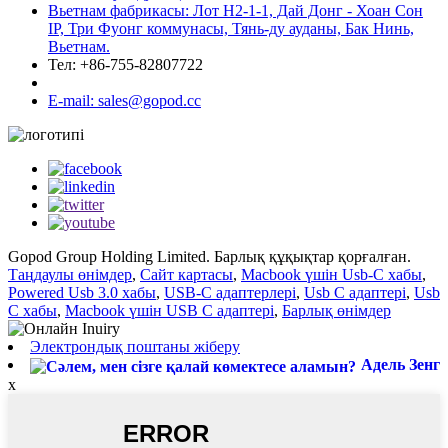
Вьетнам фабрикасы: Лот Н2-1-1, Дай Донг - Хоан Сон
IP, Три Фуонг коммунасы, Тянь-ду ауданы, Бак Нинь,
Вьетнам.
Тел: +86-755-82807722
E-mail: sales@gopod.cc
Gopod Group Holding Limited. Барлық құқықтар қорғалған.
Таңдаулы өнімдер
,
Сайт картасы
,
Macbook үшін Usb-C хабы
,
Powered Usb 3.0 хабы
,
USB-C адаптерлері
,
Usb C адаптері
,
Usb
C хабы
,
Macbook үшін USB C адаптері
,
Барлық өнімдер
Электрондық поштаны жіберу
Адель Зенг
x