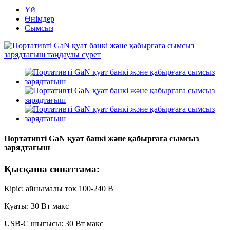
Үй
Өнімдер
Сымсыз
Портативті GaN қуат банкі және қабырғаға сымсыз
зарядтағыш
Қысқаша сипаттама:
Кіріс: айнымалы ток 100-240 В
Қуаты: 30 Вт макс
USB-C шығысы: 30 Вт макс