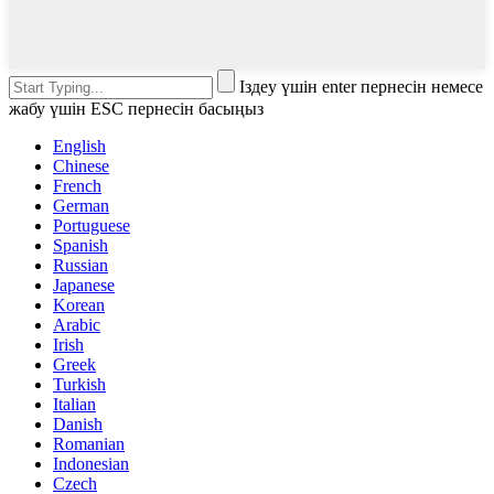
Іздеу үшін enter пернесін немесе
жабу үшін ESC пернесін басыңыз
English
Chinese
French
German
Portuguese
Spanish
Russian
Japanese
Korean
Arabic
Irish
Greek
Turkish
Italian
Danish
Romanian
Indonesian
Czech