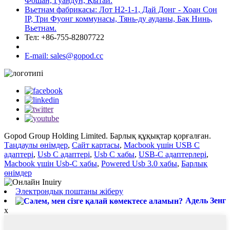
Фошан, Гуандун, Қытай.
Вьетнам фабрикасы: Лот Н2-1-1, Дай Донг - Хоан Сон
IP, Три Фуонг коммунасы, Тянь-ду ауданы, Бак Нинь,
Вьетнам.
Тел: +86-755-82807722
E-mail: sales@gopod.cc
Gopod Group Holding Limited. Барлық құқықтар қорғалған.
Таңдаулы өнімдер
,
Сайт картасы
,
Macbook үшін USB C
адаптері
,
Usb C адаптері
,
Usb C хабы
,
USB-C адаптерлері
,
Macbook үшін Usb-C хабы
,
Powered Usb 3.0 хабы
,
Барлық
өнімдер
Электрондық поштаны жіберу
Адель Зенг
x