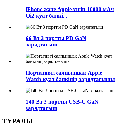
iPhone және Apple үшін 10000 мАч
Qi2 қуат банкі...
66 Вт 3 портты PD GaN
зарядтағыш
Портативті салпыншақ Apple
Watch қуат банкінің зарядтағышы
140 Вт 3 портты USB-C GaN
зарядтағыш
ТУРАЛЫ