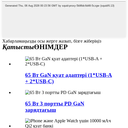
Хабарламаңызды осы жерге жазып, бізге жіберіңіз
Қатысты
ӨНІМДЕР
65 Вт GaN қуат адаптері (1*USB-A
+ 2*USB-C)
65 Вт 3 портты PD GaN
зарядтағыш