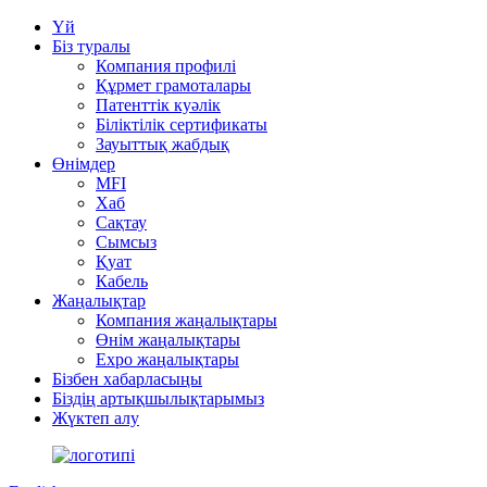
Үй
Біз туралы
Компания профилі
Құрмет грамоталары
Патенттік куәлік
Біліктілік сертификаты
Зауыттық жабдық
Өнімдер
MFI
Хаб
Сақтау
Сымсыз
Қуат
Кабель
Жаңалықтар
Компания жаңалықтары
Өнім жаңалықтары
Expo жаңалықтары
Бізбен хабарласыңы
Біздің артықшылықтарымыз
Жүктеп алу