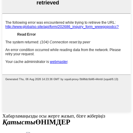
Хабарламаңызды осы жерге жазып, бізге жіберіңіз
Қатысты
ӨНІМДЕР