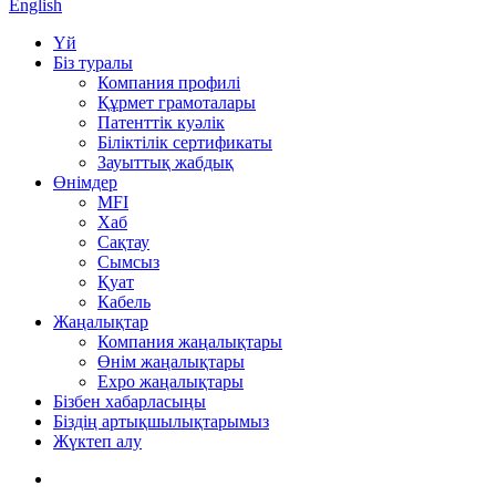
English
Үй
Біз туралы
Компания профилі
Құрмет грамоталары
Патенттік куәлік
Біліктілік сертификаты
Зауыттық жабдық
Өнімдер
MFI
Хаб
Сақтау
Сымсыз
Қуат
Кабель
Жаңалықтар
Компания жаңалықтары
Өнім жаңалықтары
Expo жаңалықтары
Бізбен хабарласыңы
Біздің артықшылықтарымыз
Жүктеп алу