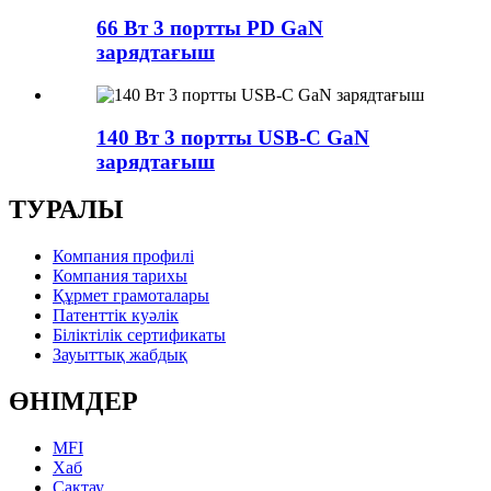
66 Вт 3 портты PD GaN
зарядтағыш
140 Вт 3 портты USB-C GaN
зарядтағыш
ТУРАЛЫ
Компания профилі
Компания тарихы
Құрмет грамоталары
Патенттік куәлік
Біліктілік сертификаты
Зауыттық жабдық
ӨНІМДЕР
MFI
Хаб
Сақтау