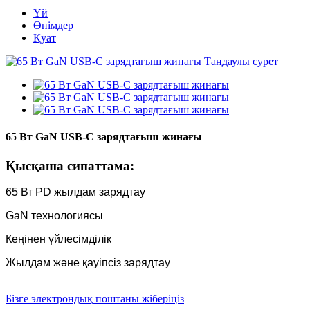
Үй
Өнімдер
Қуат
65 Вт GaN USB-C зарядтағыш жинағы
Қысқаша сипаттама:
65 Вт PD жылдам зарядтау
GaN технологиясы
Кеңінен үйлесімділік
Жылдам және қауіпсіз зарядтау
Бізге электрондық поштаны жіберіңіз