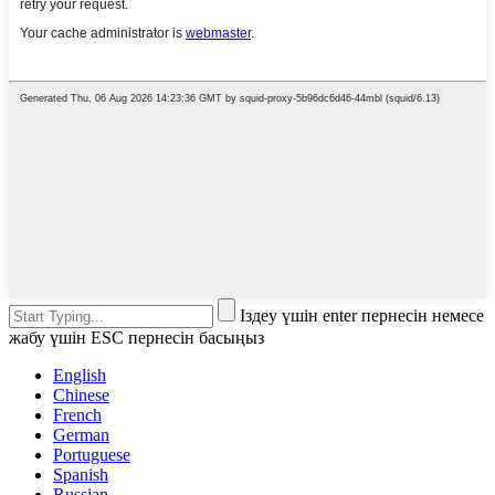
Іздеу үшін enter пернесін немесе
жабу үшін ESC пернесін басыңыз
English
Chinese
French
German
Portuguese
Spanish
Russian