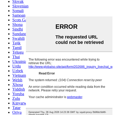
Slovak
Slovenian
Somali
Samoan
Scots Gaelic
Shona
Sindhi
Sundanese
Swahili
Tajik
Tamil
Telugu
Thai
Ukrainian
Urdu
Uzbek
Vietnamese
Welsh
Xhosa
Yiddish
Yoruba
Zulu
Kinyarwanda
Tatar
Oriya