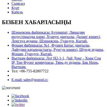
Сымсыз
Қуат
Кабель
БІЗБЕН ХАБАРЛАСЫҢЫ
Шэньчжэнь фабрикасы: 8-ғимарат, Ляньцзян
индустриалды паркі, Хуарун даңғылы, Даланг көшесі,
Лонгхуа ауданы, Шэньчжэнь, Гуандун, Қытай.
Фошан фабрикасы: №1, Фушен Батыс даңғылы,
Дафуджи қауымдастығы, Рунгуи көшесі, Шунде ауданы,
Фошан, Гуандун, Қытай.
Вьетнам фабрикасы: Лот Н2-1-1, Дай Донг - Хоан Сон
IP, Три Фуонг коммунасы, Тянь-ду ауданы, Бак Нинь,
Вьетнам.
Тел: +86-755-82807722
E-mail: sales@gopod.cc