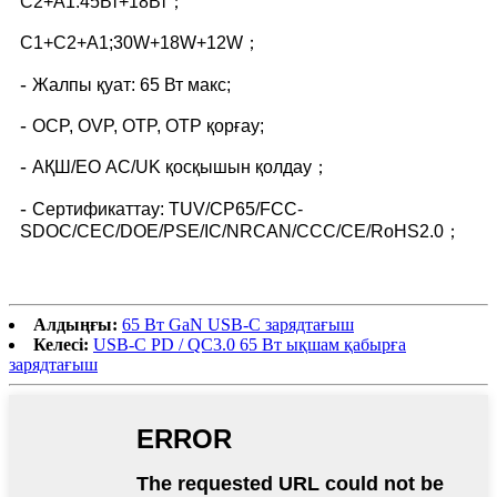
C2+A1:45Вт+18Вт；
C1+C2+A1;30W+18W+12W；
-
Жалпы қуат: 65 Вт макс;
-
OCP, OVP, OTP, OTP қорғау;
-
АҚШ/ЕО AC/UK қосқышын қолдау；
-
Сертификаттау: TUV/CP65/FCC-
SDOC/CEC/DOE/PSE/IC/NRCAN/CCC/CE/RoHS2.0；
Алдыңғы:
65 Вт GaN USB-C зарядтағыш
Келесі:
USB-C PD / QC3.0 65 Вт ықшам қабырға
зарядтағыш