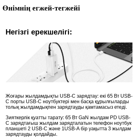
Өнімнің егжей-тегжейі
Негізгі ерекшелігі:
Жоғары жылдамдықты USB-C зарядтау: екі 65 Вт USB-
C порты USB-C ноутбуктері мен басқа құрылғыларды
толық жылдамдықпен зарядтауды қамтамасыз етеді.
Зияткерлік қуатты тарату: 65 Вт GaN жылдам PD USB-
C зарядтағыш жылдам зарядталатын телефон ноутбук
планшеті 2 USB-C және 1USB-A бір уақытта 3 жылдам
зарядтауды қолдайды.