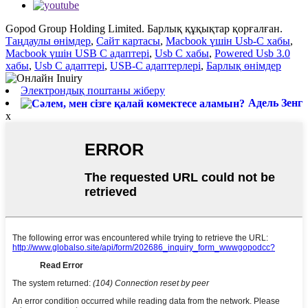
Gopod Group Holding Limited. Барлық құқықтар қорғалған.
Таңдаулы өнімдер
,
Сайт картасы
,
Macbook үшін Usb-C хабы
,
Macbook үшін USB C адаптері
,
Usb C хабы
,
Powered Usb 3.0
хабы
,
Usb C адаптері
,
USB-C адаптерлері
,
Барлық өнімдер
Электрондық поштаны жіберу
Адель Зенг
x