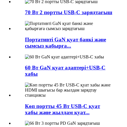
70 Вт 2 портты USB-C зарядтағыш
Портативті GaN қуат банкі және
сымсыз қабырға...
60 Вт GaN қуат адаптері+USB-C
хабы
Көп портты 45 Вт USB-C қуат
хабы және жылдам қуат...