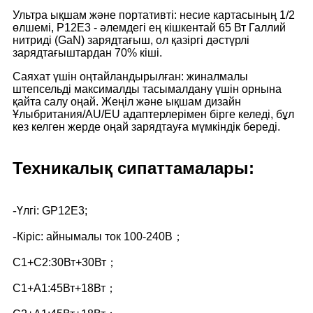
Ультра ықшам және портативті: несие картасының 1/2
өлшемі, P12E3 - әлемдегі ең кішкентай 65 Вт Галлий
нитриді (GaN) зарядтағыш, ол қазіргі дәстүрлі
зарядтағыштардан 70% кіші.
Саяхат үшін оңтайландырылған: жиналмалы
штепсельді максималды тасымалдану үшін орнына
қайта салу оңай. Жеңіл және ықшам дизайн
Ұлыбритания/AU/EU адаптерлерімен бірге келеді, бұл
кез келген жерде оңай зарядтауға мүмкіндік береді.
Техникалық сипаттамалары:
-
Үлгі: GP12E3;
-
Кіріс: айнымалы ток 100-240В；
C1+C2:30Вт+30Вт；
C1+A1:45Вт+18Вт；