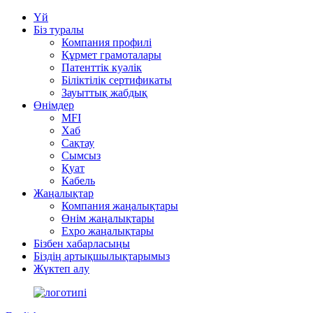
Үй
Біз туралы
Компания профилі
Құрмет грамоталары
Патенттік куәлік
Біліктілік сертификаты
Зауыттық жабдық
Өнімдер
MFI
Хаб
Сақтау
Сымсыз
Қуат
Кабель
Жаңалықтар
Компания жаңалықтары
Өнім жаңалықтары
Expo жаңалықтары
Бізбен хабарласыңы
Біздің артықшылықтарымыз
Жүктеп алу